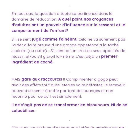
.
En tout cas, la question a toute sa pertinence dans le
domaine de l’éducation:
A quel point nos croyances
d’adultes ont un pouvoir d’influence sur le ressenti et le
comportement de l’enfant?
S’il se sent
jugé comme fainéant
, cela ne va sûrement pas
l’aider à faire preuve d’une grande appétence à la tâche
scolaire (ou autre)… S’il sent qu’on croit en ses capacités de
réussir, et/ou s’il y croit lui-même, c’est déjà un
premier
ingrédient de coché
.
.
MAIS
gare aux raccourcis
!! Complimenter à gogo peut
avoir des effets tout aussi stériles voire néfastes, le receveur
pouvant se sentir étouffé par tant de louanges et non
reconnu pour ce qu’il est simplement.
Il ne s’agit pas de se transformer en bisounours. Ni de se
culpabiliser.
.
D’ailleurs, on est bien d’accord que l’effet Pygmalion est
un