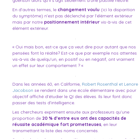
guérison alors qu’il s’agit seulement d’une pastille neutre.
En d’autres termes, le
changement voulu
(ici la disparition
du symptôme) n’est pas déclenché par l’élément extérieur
mais par notre
positionnement intérieur
vis-à-vis de cet
élément extérieur.
.
« Oui mais bon, est-ce que ça veut dire pour autant que nos
pensées font la réalité? Est-ce que par exemple nos attentes
vis-à-vis de quelqu’un, en positif ou en négatif, ont vraiment
un effet sur leur comportement ? «
.
Dans les années 60, en Californie,
Robert Rosenthal et Lenore
Jacobson
se rendent dans une école élémentaire avec pour
objectif affiché d’étudier le QI des élèves. Ils leur font donc
passer des tests d’intelligence.
Les chercheurs expriment ensuite aux professeurs qu’une
proportion de
20 % d’entre eux ont des capacités de
réussite académique fort prometteuses
, en leur
transmettant la liste des noms concernés.