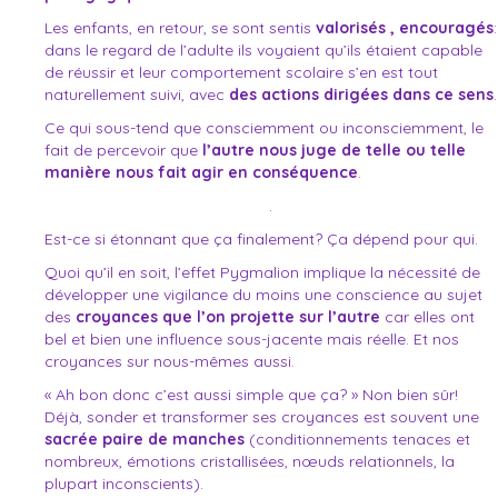
Les enfants, en retour, se sont sentis
valorisés , encouragés
:
dans le regard de l’adulte ils voyaient qu’ils étaient capable
de réussir et leur comportement scolaire s’en est tout
naturellement suivi, avec
des actions dirigées dans ce sens
.
Ce qui sous-tend que consciemment ou inconsciemment, le
fait de percevoir que
l’autre nous juge de telle ou telle
manière nous fait
agir en conséquence
.
.
Est-ce si étonnant que ça finalement? Ça dépend pour qui.
Quoi qu’il en soit, l’effet Pygmalion implique la nécessité de
développer une vigilance du moins une conscience au sujet
des
croyances que l’on projette sur l’autre
car elles ont
bel et bien une influence sous-jacente mais réelle. Et nos
croyances sur nous-mêmes aussi.
« Ah bon donc c’est aussi simple que ça? » Non bien sûr!
Déjà, sonder et transformer ses croyances est souvent une
sacrée paire de manches
(conditionnements tenaces et
nombreux, émotions cristallisées, nœuds relationnels, la
plupart inconscients).