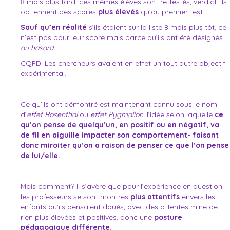
8 mois plus tard, ces mêmes élèves sont re-testés, verdict: ils
obtiennent des scores
plus élevés
qu’au premier test.
Sauf qu’en réalité
s’ils étaient sur la liste 8 mois plus tôt, ce
n’est pas pour leur score mais parce qu’ils ont été désignés…
au hasard
.
CQFD! Les chercheurs avaient en effet un tout autre objectif
expérimental.
.
Ce qu’ils ont démontré est maintenant connu sous le nom
d’
effet Rosenthal
ou
effet Pygmalion
: l’idée selon laquelle
ce
qu’on pense de quelqu’un, en positif ou en négatif, va
de fil en aiguille impacter son comportement- faisant
donc miroiter qu’on a raison de penser ce que l’on pense
de lui/elle.
.
Mais comment? Il s’avère que pour l’expérience en question
les professeurs se sont montrés
plus attentifs
envers les
enfants qu’ils pensaient doués, avec des attentes mine de
rien plus élevées et positives, donc une
posture
pédagogique différente
.