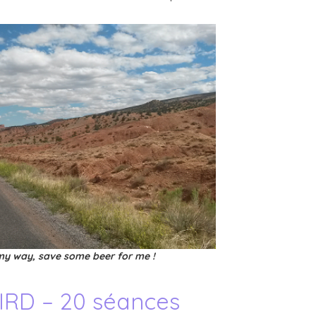
my way, save some beer for me !
IRD – 20 séances