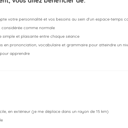
, vous allez bénéficier de:
pte votre personnalité et vos besoins au sein d’un espace-temps co
 est considérée comme normale
e simple et plaisante entre chaque séance
en prononciation, vocabulaire et grammaire pour atteindre un ni
n pour apprendre
cile, en extérieur (je me déplace dans un rayon de 15 km)
le