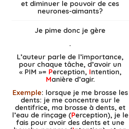
et diminuer le pouvoir de ces
neurones-aimants?
Je pime donc je gère
.
L’auteur parle de l’importance,
pour chaque tâche, d’avoir un
« PIM »=
P
erception,
I
ntention,
M
anière d’agir.
Exemple
: lorsque je me brosse les
dents: je me concentre sur le
dentifrice, ma brosse à dents, et
l’eau de rinçage (
P
erception), je le
fais pour avoir des dents et une