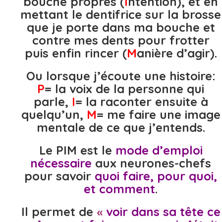
bouche propres (
I
ntention), et en
mettant le dentifrice sur la brosse
que je porte dans ma bouche et
contre mes dents pour frotter
puis enfin rincer (
M
anière d’agir).
Ou lorsque j’écoute une histoire:
P
= la voix de la personne qui
parle,
I
= la raconter ensuite à
quelqu’un,
M
= me faire une image
mentale de ce que j’entends.
Le PIM est le
mode d’emploi
nécessaire
aux neurones-chefs
pour savoir
quoi faire, pour quoi,
et comment
.
Il permet de
«
voir dans sa tête ce