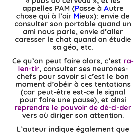
« pubs du cerveau », et les
appelles PAM (
P
asse à
A
utre
chose qui à l’air
M
ieux): envie de
consulter son portable quand un
ami nous parle, envie d’aller
caresser le chat quand on étudie
sa géo, etc.
Ce qu’on peut faire alors, c’est
ra-
len-tir
, consulter ses neurones-
chefs pour savoir si c’est le bon
moment d’obéir à ces tentations
(car peut-être est-ce le signal
pour faire une pause), et ainsi
reprendre le pouvoir de dé-ci-der
vers où diriger son attention.
L’auteur indique également que