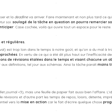
.
ser et la
deadline
va arriver. Faire maintenant et non plus tard ce qu
tur soi:
soulagé de la tâche en question on pourra remercier so
nticiper
. Case cochée, voilà qui ouvre tout un espace pour le reste
.
 et régulières.
l’éval) est trop loin dans le temps à notre goût, et qu’on a du mal à t
approchées
. En vertu de ce qui a été dit plus haut sur l’inefficacité 
ns de révisions étalées dans le temps et visant chacune un ob
ur aux définitions, tel jour aux schémas. Ainsi la tâche paraît
moins t
.
et journal <3), mais une feuille de papier fait aussi bien l’affaire. L’
e révisions et d’autre part les temps de repos, loisirs, détente, impr
tiel vers la
mise en action
car le fait d’écrire quelque chose
prog
.