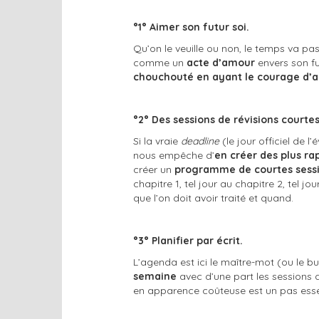
°1°
Aimer son futur soi.
Qu’on le veuille ou non, le temps va pas
comme un
acte d’amour
envers son fu
chouchouté en ayant le courage d’a
°2° Des sessions de révisions courtes
Si la vraie
deadline
(le jour officiel de 
nous empêche d’
en créer des plus r
créer un
programme de courtes sessio
chapitre 1, tel jour au chapitre 2, tel jo
que l’on doit avoir traité et quand.
°3° Planifier par écrit.
L’agenda est ici le maître-mot (ou le bull
semaine
avec d’une part les sessions d
en apparence coûteuse est un pas essen