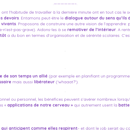
.——————–.
 ont l’habitude de travailler à la dernière minute ont en tout cas le 
es devoirs
. Entamons peut-être le
dialogue autour du sens qu’ils
 vivants
. Proposons de construire une autre vision de l’apprendre: 
e-n’est-pas-grave). Aidons-les à se
remotiver de l’intérieur
. A ren
tôt
a du bon en termes d’organisation et de sérénité scolaires. C’es
.
.
re de son temps un allié
(par exemple en planifiant un programme d
ssaire
mais aussi
libérateur
(‘whaaat?’).
.
ionnel ou personnel, les bénéfices peuvent s’avérer nombreux lorsqu
es «
applications de notre cerveau »
qui autrement usent la
batte
.
qui anticipent comme elles respirent
– et dont le job serait au 