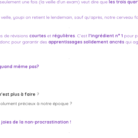
n seulement une fois (la veille d’un exam) veut dire que
les trois qua
eille, youpi on retient le lendemain, sauf qu’après, notre cerveau fai
.
es
de
révisions
courtes
et
régulières
. C’est
l’ingrédient n° 1
pour p
 donc pour garantir des
apprentissages solidement ancrés
qui a
.
r quand même pas?
n’est plus à faire
?
olument précieux à notre époque ?
s
joies de la non-procrastination !
.