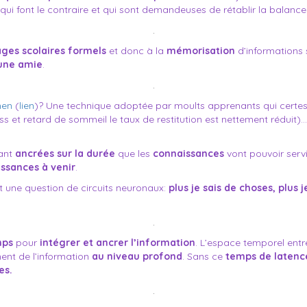
 qui font le contraire et qui sont demandeuses de rétablir la balance
.
ages scolaires formels
et donc à la
mémorisation
d’informations
 une amie
.
.
men
(
lien
)? Une technique adoptée par moults apprenants qui certe
ss et retard de sommeil le taux de restitution est nettement réduit
tant
ancrées sur la durée
que les
connaissances
vont pouvoir serv
ssances à venir
.
st une question de circuits neuronaux:
plus je sais de choses, plus j
.
mps
pour
intégrer et ancrer l’information
. L’espace temporel entr
ment de l’information
au niveau profond
. Sans ce
temps de latenc
es.
.