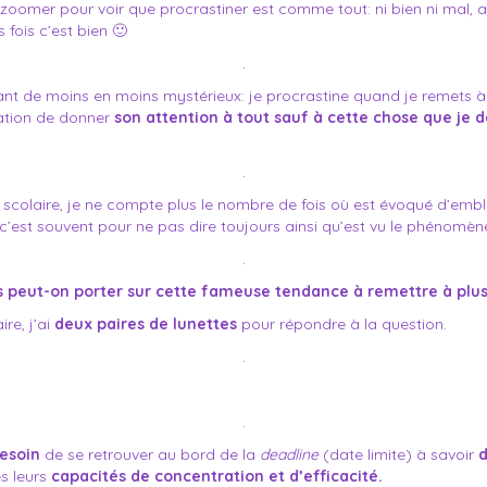
zoomer pour voir que procrastiner est comme tout: ni bien ni mal, a
 fois c’est bien 🙂
.
t de moins en moins mystérieux: je procrastine quand je remets à 
tation de donner
son attention à tout sauf à cette chose que je 
.
olaire, je ne compte plus le nombre de fois où est évoqué d’emb
 c’est souvent pour ne pas dire toujours ainsi qu’est vu le phénomèn
.
s peut-on porter sur cette fameuse tendance à remettre à plus
re, j’ai
deux paires de lunettes
pour répondre à la question.
.
.
besoin
de se retrouver au bord de la
deadline
(date limite) à savoir
d
s leurs
capacités de concentration et d’efficacité.