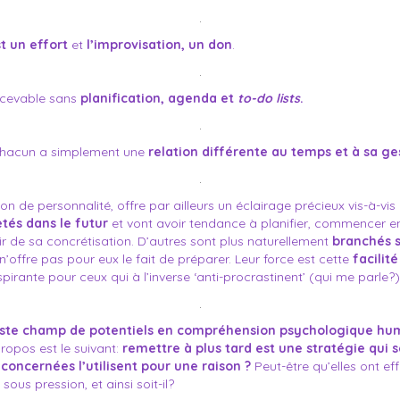
.
st un effort
et
l’improvisation, un don
.
.
oncevable sans
planification, agenda et
to-do lists
.
.
chacun a simplement une
relation différente au temps et à sa ge
.
tion de personnalité, offre par ailleurs un éclairage précieux vis-à-vi
tés dans le futur
et vont avoir tendance à planifier, commencer e
ir de sa concrétisation. D’autres sont plus naturellement
branchés s
n’offre pas pour eux le fait de préparer. Leur force est cette
facilité
irante pour ceux qui à l’inverse ‘anti-procrastinent’ (qui me parle?)
.
vaste champ de potentiels en compréhension psychologique hu
ropos est le suivant:
remettre à plus tard est une stratégie qui
concernées l’utilisent pour une raison ?
Peut-être qu’elles ont e
sous pression, et ainsi soit-il?