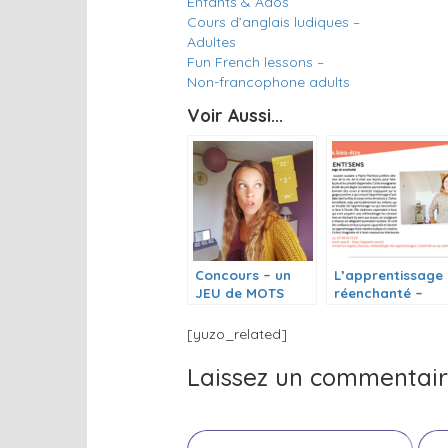
Enfants & Ados
Cours d’anglais ludiques –
Adultes
Fun French lessons –
Non-francophone adults
Voir Aussi...
Concours – un
L’apprentissage
JEU de MOTS
réenchanté –
pour gagner un
Article 29000
cours particulier
Lieux
[yuzo_related]
en français
/anglais
Laissez un commentai