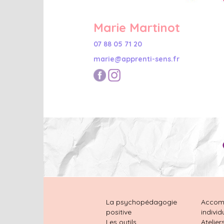
Marie Martinot
07 88 05 71 20
marie@apprenti-sens.fr
La psychopédagogie
Accom
positive
individ
Les outils
Atelier