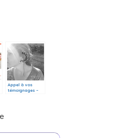
Appel à vos
témoignages –
Appel à vos
plumes
re